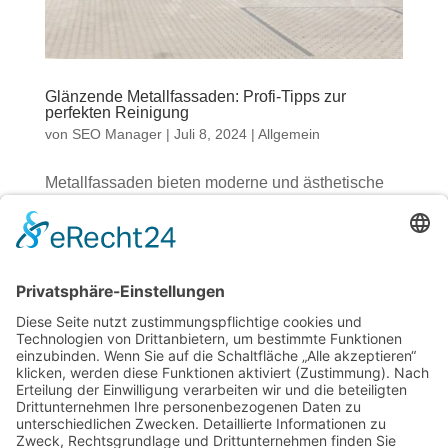
Glänzende Metallfassaden: Profi-Tipps zur
perfekten Reinigung
von
SEO Manager
|
Juli 8, 2024
|
Allgemein
Metallfassaden bieten moderne und ästhetische
Lösungen für viele Gebäude. Jedoch, genau wie
Glas, benötigt auch Metall regelmäßige Pflege, um
seinen Glanz zu bewahren. Dieser Artikel bietet
einen umfassenden Überblick über die besten
Praktiken für die Reinigung von...
Fassadenreinigung zur Wiederherstellung und
Pflege von Gebäudehüllen
von
rpantzaridis
|
Sep. 1, 2023
|
Allgemein