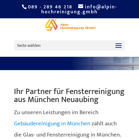
089 - 289 46 218
info@alpin-
hochreinigung.gmbh
Glas und
Fensterreinigung in
München
Seite wählen
Ihr Partner für Fensterreinigung
aus München Neuaubing
Zu unseren Leistungen im Bereich
Gebäudereinigung in München
zählt auch
die Glas- und Fensterreinigung in München.