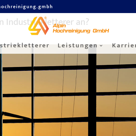
hochreinigung.gmbh
 Industriekletterer an?
striekletterer
Leistungen
Karrie