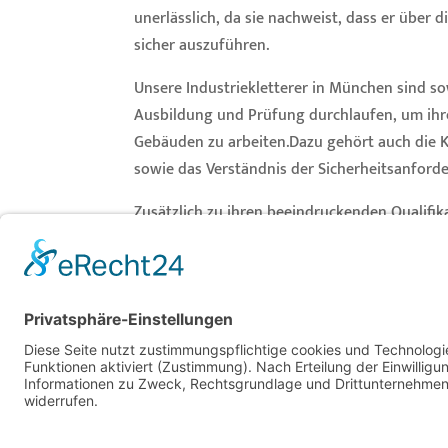
unerlässlich, da sie nachweist, dass er über
sicher auszuführen.
Unsere Industriekletterer in München sind sowo
Ausbildung und Prüfung durchlaufen, um ihre 
Gebäuden zu arbeiten.Dazu gehört auch die 
sowie das Verständnis der Sicherheitsanforde
Zusätzlich zu ihren beeindruckenden Qualifi
der Glasreinigung. Das bedeutet, dass Ihre Fe
strahlend und streifenfrei sind. Außerdem kö
schnell und einfach durchführen, was sie zu 
Wenn Sie einen zuverlässigen und bestens a
helfen wir von der
Alpin Hochreinigung Gmb