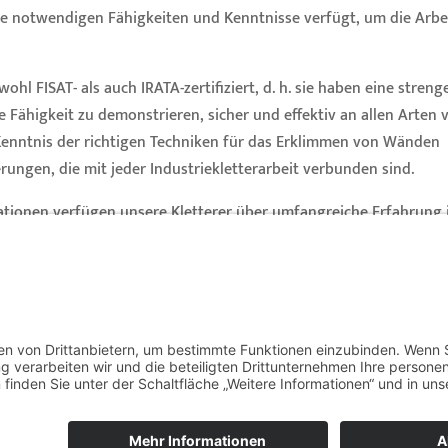
 die notwendigen Fähigkeiten und Kenntnisse verfügt, um die Arbe
hl FISAT- als auch IRATA-zertifiziert, d. h. sie haben eine streng
Fähigkeit zu demonstrieren, sicher und effektiv an allen Arten 
Kenntnis der richtigen Techniken für das Erklimmen von Wänden
rungen, die mit jeder Industriekletterarbeit verbunden sind.
kationen verfügen unsere Kletterer über umfangreiche Erfahrung 
nster gründlich und sorgfältig gereinigt werden, damit sie jederz
nnen unsere Industriekletterer auch kleinere Reparaturen für Sie
echten Allroundern in der Pflege Ihrer Gebäude macht.
usgebildeten Industriekletterer im Raum München benötigen, da
H
Ihnen gerne persönlich weiter.