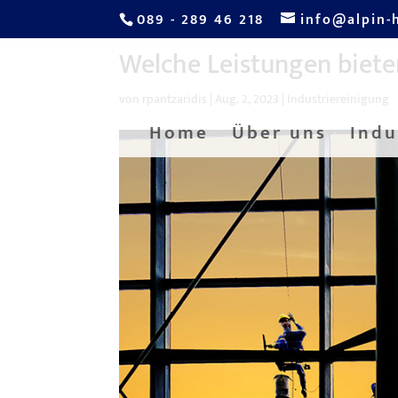
089 - 289 46 218
info@alpin-
Welche Leistungen bieten
von
rpantzaridis
|
Aug. 2, 2023
|
Industriereinigung
Home
Über uns
Indu