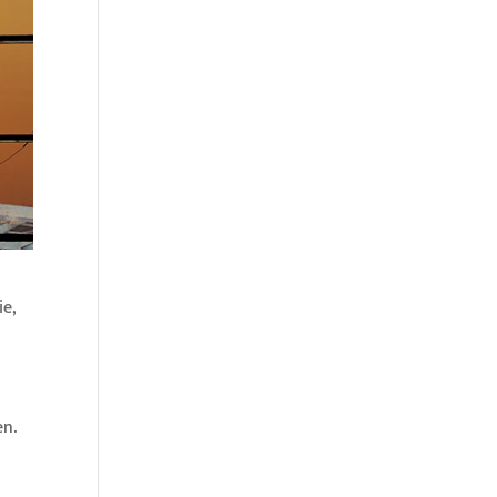
ie,
en.