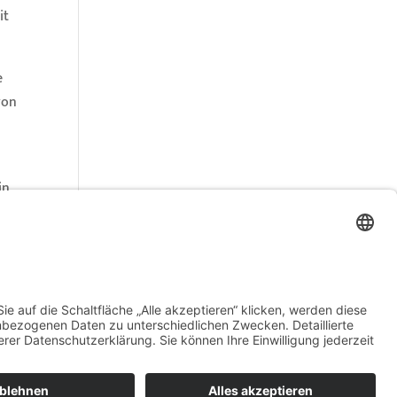
it
e
von
in
eit
nn