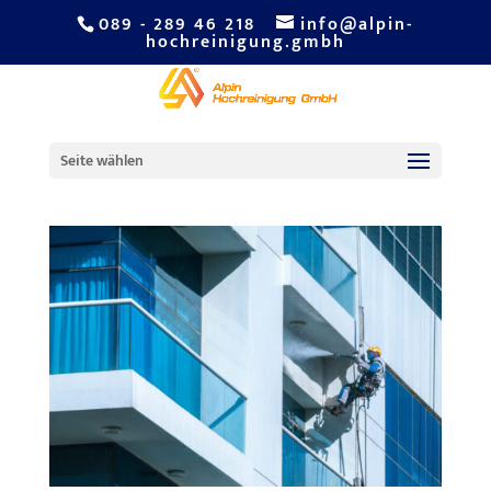
089 - 289 46 218
info@alpin-
hochreinigung.gmbh
Klarer Durchblick: Vorteile
einer professionellen
Fensterreinigung
Seite wählen
von
SEO Manager
|
Mai 2, 2025
|
Fensterreinigung